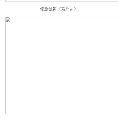
傣族独舞
《
紧那罗
》