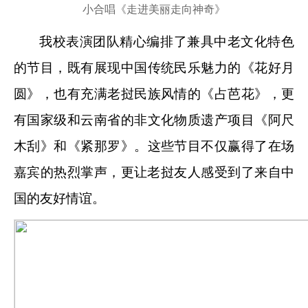
小合唱
《
走进美丽走向神奇
》
我校
表演
团队精心编排了兼具中老文化特色
的节目
，
既有展现中国传统民乐魅力的《
花好月
圆
》，也有充满老挝民族风情的《占芭花》，更
有
国家级和云南省的非文化物质遗产项目
《
阿尺
木刮
》
和《紧那罗》
。这些节目不仅赢得了在场
嘉宾的热烈掌声，更让老挝友人感受到了来自中
国的友好情谊。