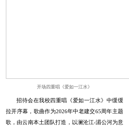
开场四重唱
《
爱如一江水
》
招待会在我校
四重唱
《
爱如一江水
》中
缓缓
拉开序幕，
歌曲作为
2026年中老建交65周年主题
歌，由云南本土团队打造，以澜沧江-湄公河为意