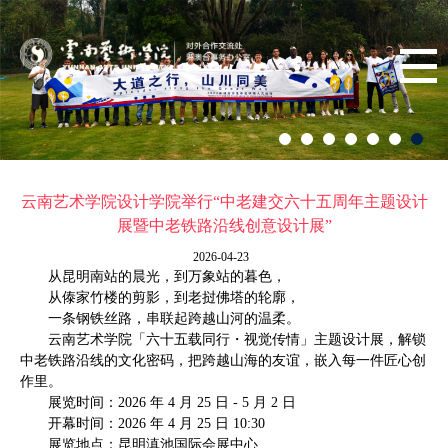
云南艺术学院设计学院举行“中老建交六十五周年主题设计
展暨中老铁路沿线创意设计展”
2026-04-23
从昆明南站的晨光，到万象站的暮色，
从傣家竹楼的剪影，到老挝佛塔的轮廓，
一条钢铁丝路，串联起跨越山河的温柔。
云南艺术学院「六十五载同行・视觉传情」主题设计展，解锁
中老铁路沿线的文化密码，把跨越山海的友谊，嵌入每一件匠心创
作里。
展览时间：2026 年 4 月 25 日 - 5 月 2 日
开幕时间：2026 年 4 月 25 日 10:30
展览地点：昆明滇池国际会展中心